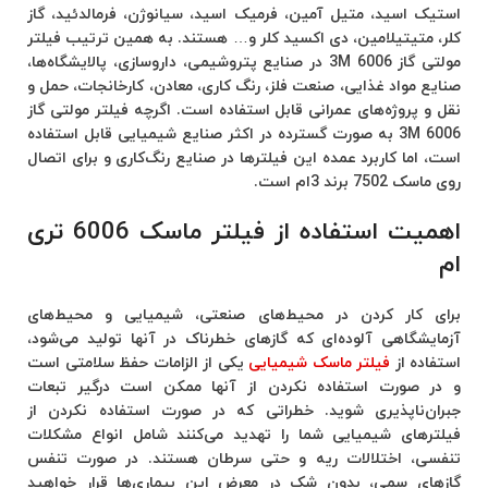
استیک اسید، متیل آمین، فرمیک اسید، سیانوژن، فرمالدئید، گاز
کلر، متیتیلامین، دی اکسید کلر و… هستند. به همین ترتیب فیلتر
مولتی گاز 6006 3M در صنایع پتروشیمی، داروسازی، پالایشگاه‌ها،
صنایع مواد غذایی، صنعت فلز، رنگ کاری، معادن، کارخانجات، حمل و
نقل و پروژه‌های عمرانی قابل استفاده است. اگرچه فیلتر مولتی گاز
6006 3M به صورت گسترده در اکثر صنایع شیمیایی قابل استفاده
است، اما کاربرد عمده این فیلترها در صنایع رنگ‌کاری و برای اتصال
روی ماسک 7502 برند 3ام است.
اهمیت استفاده از فیلتر ماسک 6006 تری
ام
برای کار کردن در محیط‌های صنعتی، شیمیایی و محیط‌های
آزمایشگاهی آلوده‌ای که گازهای خطرناک در آنها تولید می‌شود،
استفاده از
فیلتر ماسک شیمیایی
یکی از الزامات حفظ سلامتی است
و در صورت استفاده نکردن از آنها ممکن است درگیر تبعات
جبران‌ناپذیری شوید. خطراتی که در صورت استفاده نکردن از
فیلتر‌های شیمیایی شما را تهدید می‌کنند شامل انواع مشکلات
تنفسی، اختلالات ریه و حتی سرطان هستند. در صورت تنفس
گاز‌های سمی، بدون شک در معرض این بیماری‌ها قرار خواهید