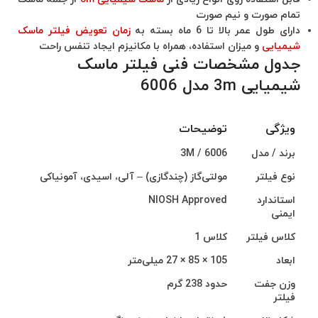
تمام صورت و نیم صورت
دارای طول عمر بالا تا 6 ماه بسته به
زمان تعویض فیلتر ماسک
شیمیایی
و میزان استفاده، همراه با مکانیزم ایجاد تنفس راحت
جدول مشخصات فنی فیلتر ماسک
شیمیایی 3m مدل 6006
ویژگی
توضیحات
ویژگی
توضیحات
برند / مدل
3M / 6006
نوع فیلتر
مولتی‌گاز (چندگازی) – آلی، اسیدی، آمونیاکی
استاندارد
NIOSH Approved
ایمنی
کلاس فیلتر
کلاس 1
ابعاد
105 × 85 × 27 میلی‌متر
وزن جفت
حدود 238 گرم
فیلتر