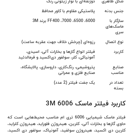
شکل ظاهری
ذوزنقه‌ای با نوار زیتونی رنگ
جنس بدنه
پلاستیکی مقاوم با کاور محافظ
سازگار با
6000، 6500، 7000، FF400 برند 3M
ماسک‌های
سری
نوع اتصال
رزوه‌ای (چرخش خلاف جهت عقربه ساعت)
کاربرد
فیلتر انواع گازها و بخارات آلی، اسیدی،
آمونیاکی، کلر، سولفور دی‌اکسید و فرمالدئید
صنایع
پتروشیمی، رنگ‌کاری، داروسازی، پالایشگاه،
مناسب
صنایع فلزی و عمرانی
تعداد در
یک جفت فیلتر (2 عدد)
بسته
کاربرد فیلتر ماسک 6006 3M
فیلتر ماسک شیمیایی 6006 تری ام مناسب محیط‌هایی است که
حاوی گازها و بخارات آلی، کلرین، هیدروژن فلوراید، هیدروژن کلراید،
کلرین دی اکسید، هیدروژن سولفید، آمونیاک، سولفور دی اکسید،