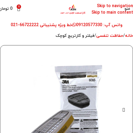
Skip to navigation
0
منو
0
تومان
Skip to main content
واتس آپ: 09120577330
خط ویژه پشتیبانی 66722222-021
خانه
حفاظت تنفسی
فیلتر و کارتریج کوچک