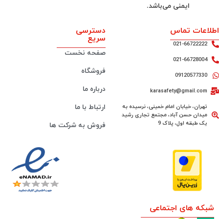
ایمنی می‌باشد.
اطلاعات تماس
دسترسی
سریع
021-66722222
صفحه نخست
021-66728004
فروشگاه
09120577330
درباره ما
karasafety@gmail.com
تهران، خیابان امام خمینی، نرسیده به
ارتباط با ما
میدان حسن آباد، مجتمع تجاری رشید
یک طبقه اول، پلاک 9
فروش به شرکت ها
شبکه های اجتماعی