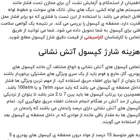
اطمینان از استحکام و آزمایش نشت آن برای مخازن تحت فشار مانند
سیستم های لوله کشی، دیگ های بخار، تانک های سوخت و خطوط لوله
قابل انجام می باشد. با استفاده از این تست با فشاری که دو برابر فشار عمل
قدرت دارد، محفظه ی کپسول را بررسی می کند. در نتیجه یک گواهی سلامت
فنی برای کپسول به شما تحویل داده می شود. شما می توانید از طریق
تماس با کارشناسان
کاراسیفتی
از قیمت دقیق شارژ کپسول مطلع شوید.
هزینه شارژ کپسول آتش نشانی
تمامی کپسول های آتش نشانی و انواع مختلف آن مانند کپسول های
پودری، گاز، مایع و فوم باید از یک سری ویژگی های مشترکی برخوردار باشند
تا بتوان از آنها برای اطفاء حریق استفاده کرد. از مهم ترین ویژگی ها فشار
داخل محفظه ی کپسول می باشد که باید حدود 7atm و یا 100atm باشد.
همچنین برد پرتاپ کپسول ها باید بین 7 تا 2 متر باشد تا بتوان از نزدیکی
بیش از حد آتش در هنگام انجام خدمات اطفاء حریق جلوگیری کرد. تمام
کپسول های آتش نشانی دارای درصد راندمان می باشند که راندمان در
کپسول ها به مقدار باقی مانده از موادی که در داخل محفظه ی کپسول بعد
از استفاده می گویند.
به طور متوسط 15 درصد از مواد درون محفظه ی کپسول های پودری و 5