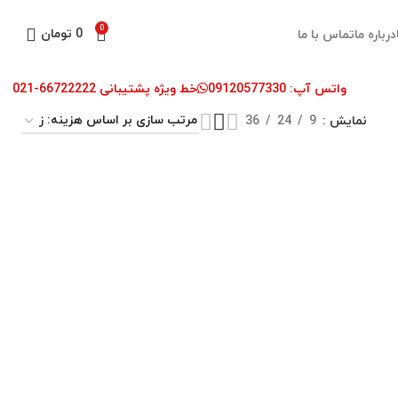
0
0
تومان
درباره ما
تماس با ما
واتس آپ: 09120577330
خط ویژه پشتیبانی 66722222-021
نمایش
9
24
36