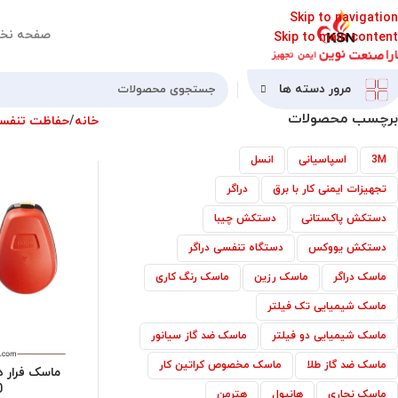
Skip to navigation
صفحه نخ
Skip to main content
مرور دسته ها
برچسب محصولات
خانه
حفاظت تنفس
3M
اسپاسیانی
انسل
تجهیزات ایمنی کار با برق
دراگر
دستکش پاکستانی
دستکش چیبا
دستکش یووکس
دستگاه تنفسی دراگر
ماسک دراگر
ماسک رزین
ماسک رنگ کاری
ماسک شیمیایی تک فیلتر
ماسک شیمیایی دو فیلتر
ماسک ضد گاز سیانور
ماسک ضد گاز طلا
ماسک مخصوص کراتین کار
0
ماسک نجاری
هانیول
هترمن