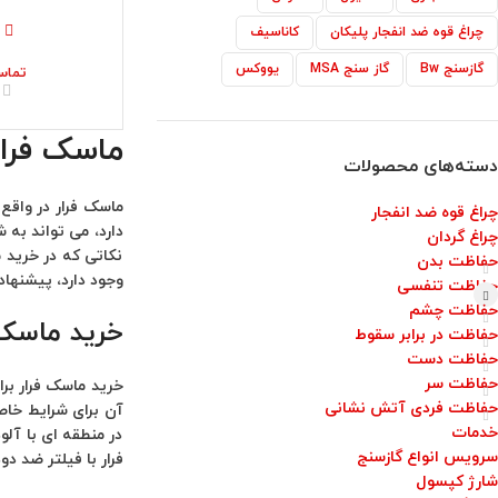
چراغ قوه ضد انفجار پلیکان
کاناسیف
گازسنج Bw
گاز سنج MSA
یووکس
تماس
ماسک فرار
دسته‌های محصولات
ماسک فرار در واقع
چراغ قوه ضد انفجار
دارد، می تواند به 
چراغ گردان
نکاتی که در خرید م
حفاظت بدن
وجود دارد، پیشنهاد 
حفاظت تنفسی
حفاظت چشم
خرید ماسک 
حفاظت در برابر سقوط
حفاظت دست
حفاظت سر
خرید ماسک فرار برا
حفاظت فردی آتش نشانی
آن برای شرایط خاص
خدمات
در منطقه ‌ای با آ
سرویس انواع گازسنج
فرار با فیلتر ضد د
شارژ کپسول