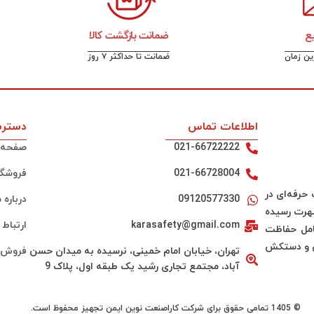
ع
ضمانت بازگشت کالا
رین زمان
ضمانت تا حداکثر ۷ روز
اطلاعات تماس
دسترس
021-66722222
صفحه 
021-66728004
فروشگا
لیت خود را در سال 1388 به صورت حرفه‌ای در
09120577330
درباره م
شهرت رسیده
karasafety@gmail.com
ارتباط ب
ه شامل حفاظت
نی و دستکش
تهران، خیابان امام خمینی، نرسیده به میدان حسن
فروش 
آباد، مجتمع تجاری رشید یک طبقه اول، پلاک 9
© 1405 تمامی حقوق برای شرکت کاراصنعت نوین ایمن تجهیز محفوظ است.