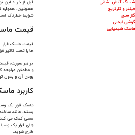
شیلنگ آتش نشانی
فیلتر و کارتریج
همچنین، همواره تو
گاز سنج
شرایط خطرناک است و
گوشی ایمنی
قیمت ماسک
ماسک شیمیایی
قیمت ماسک فرار ب
ها را تحت تاثیر ق
در هر صورت، قیمت 
و مطمئن مراجعه کنی
بودن آن و بدون توج
کاربرد ماسک
ماسک فرار یک وسیل
بسته، مانند ساختما
سمی کمک می‌ کند ت
های فرار یک وسیله
خارج شوید.