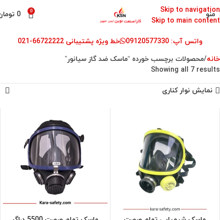
Skip to navigation
0
منو
0
تومان
Skip to main content
واتس آپ: 09120577330
خط ویژه پشتیبانی 66722222-021
خانه
محصولات برچسب خورده “ماسک ضد گاز سیانور”
Showing all 7 results
نمایش نوار کناری
ماسک شیمیایی تمام صورت
ماسک تمام صورت 5500 دراگر