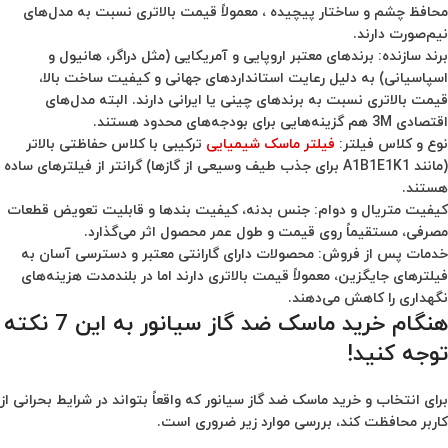
محافظ چشم و ساختار پیچیده ، معمولاً قیمت بالاتری نسبت به مدل‌های
نیم‌صورت دارند.
برند سازنده:
برندهای معتبر اروپایی و آمریکایی (مثل دراگر، هانیول و
اسپاسیانی) به دلیل رعایت استانداردهای جهانی و کیفیت ساخت بالا،
قیمت بالاتری نسبت به برندهای چینی یا ایرانی دارند. البته مدل‌های
اقتصادی 3M هم گزینه‌هایی برای بودجه‌های محدود هستند.
نوع و کلاس فیلتر:
فیلتر ماسک شیمیایی
ترکیبی با کلاس حفاظتی بالاتر
(مانند A1B1E1K1 برای جذب طیف وسیعی از گازها) گرانتر از فیلترهای ساده
هستند.
کیفیت متریال و دوام:
جنس بدنه، کیفیت بندها و قابلیت تعویض قطعات
مصرفی، مستقیماً روی قیمت و طول عمر محصول اثر می‌گذارد.
خدمات پس از فروش:
محصولات دارای گارانتی معتبر و دسترسی آسان به
فیلترهای جایگزین، معمولاً قیمت بالاتری دارند اما در بلندمدت هزینه‌های
نگهداری را کاهش می‌دهند.
هنگام خرید ماسک ضد گاز سیانور به این 7 نکته
توجه کنید!
برای انتخاب و خرید ماسک ضد گاز سیانور که واقعاً بتواند در شرایط بحرانی از
کاربر محافظت کند، بررسی موارد زیر ضروری است.