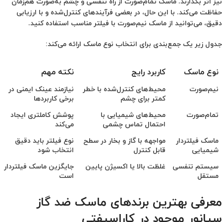
نیز اثر بگذارند. ماسک تمام‌صورت از راه تنفسی و چشم به‌صورت هم‌زمان
حفاظت می‌کند. با این حال، در بعضی فرآیندهای کنترل‌شده و با ارزیابی
دقیق، می‌توانید از ماسک نیم‌صورت با فیلتر مناسب استفاده کنید.
جدول زیر یک جمع‌بندی برای انتخاب نوع ماسک ارائه می‌کند:
نوع ماسک
کاربرد رایج
نکته مهم
نوع ماسک
کاربرد رایج
نکته مهم
نیم‌صورت
محیط‌های کنترل‌شده با خطر
نیازمند عینک ایمنی در
کمتر برای چشم
برخی کاربردها
تمام‌صورت
محیط‌های شیمیایی با
پوشش کاملتری ایجاد
احتمال تماس چشمی
می‌کند
ماسک فیلتر‌دار
مواجهه با گاز و بخار در سطح
نوع فیلتر باید دقیق
شیمیایی
قابل کنترل
انتخاب شود
سیستم تنفسی
غلظت بالا یا اکسیژن پایین
جایگزین ماسک فیلتر‌دار
مستقل
است
معرفی بهترین برندهای ماسک ضد گاز
سیانور موجود در کاراسیفتی