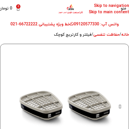
Skip to navigation
0
منو
0
تومان
Skip to main content
واتس آپ: 09120577330
خط ویژه پشتیبانی 66722222-021
خانه
حفاظت تنفسی
فیلتر و کارتریج کوچک