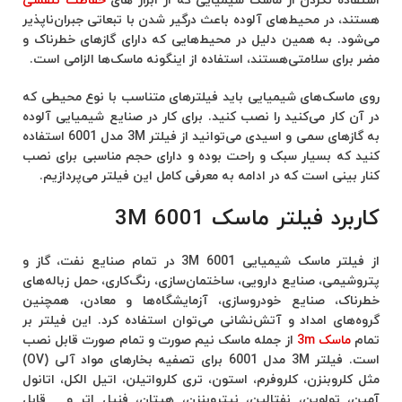
استفاده نکردن از ماسک شیمیایی که از ابزار های
حفاظت تنفسی
هستند، در محیط‌های آلوده باعث درگیر شدن با تبعاتی جبران‌ناپذیر
می‌شود. به همین دلیل در محیط‌هایی که دارای گازهای خطرناک و
مضر برای سلامتی‌هستند، استفاده از اینگونه ماسک‌ها الزامی است.
روی ماسک‌های شیمیایی باید فیلتر‌های متناسب با نوع محیطی که
در آن کار می‌کنید را نصب کنید. برای کار در صنایع شیمیایی آلوده
به گازهای سمی و اسیدی می‌توانید از فیلتر 3M مدل 6001 استفاده
کنید که بسیار سبک و راحت بوده و دارای حجم مناسبی برای نصب
کنار بینی است که در ادامه به معرفی کامل این فیلتر می‌پردازیم.
کاربرد فیلتر ماسک 6001 3M
از فیلتر ماسک شیمیایی 3M 6001 در تمام صنایع نفت، گاز و
پتروشیمی، صنایع دارویی، ساختمان‌سازی، رنگ‌کاری، حمل زباله‌های
خطرناک، صنایع خودروسازی، آزمایشگاه‌ها و معادن، همچنین
گروه‌های امداد و آتش‌نشانی می‌توان استفاده کرد. این فیلتر بر
تمام
ماسک‌ 3m
از جمله ماسک نیم صورت و تمام صورت قابل نصب
است. فیلتر 3M مدل 6001 برای تصفیه بخارهای مواد آلی (OV)
مثل کلروبنزن، کلروفرم، استون، تری کلرواتیلن، اتیل الکل، اتانول
آمین، تولوین، نفتالین، نیتروبنزن، هپتان، فنیل اتر و… قابل