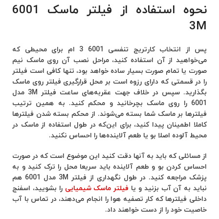
نحوه استفاده از فیلتر ماسک 6001
3M
پس از انتخاب کارتریج تنفسی 6001 3 ام برای محیطی که
می‌خواهید از آن استفاده کنید، مراحل نصب آن روی ماسک نیم
صورت یا تمام صورت بسیار ساده خواهد بود، تنها کافی است فیلتر
را در قسمتی که دارای رزوه است بر محل قرارگیری فیلتر روی ماسک
بگذارید. سپس در خلاف جهت عقربه‌های ساعت فیلتر 3M مدل
6001 را روی ماسک بچرخانید و محکم کنید. به همین ترتیب
فیلتر‌ها بر ماسک شما بسته می‌شوند. از محکم بسته شدن فیلتر‌ها
کاملا اطمینان پیدا کنید، برای این‌که در طول استفاده از ماسک در
محیط آلوده اصلا بو یا طعم آلاینده‌ها را احساس نکنید.
از مسائلی که باید به آنها دقت کنید این موضوع است که در صورت
احساس کردن بو و طعم آلاینده باید سریعا محل را ترک کنید و به
پزشک مراجعه کنید. در طول نگهداری از فیلتر 3M مدل 6001 هم
نباید به آن آب بزنید و یا
فیلتر‌ ماسک شیمیایی
را بشویید، اسفنج
داخلی فیلترها که کار تصفیه هوا را انجام می‌دهند، در تماس با آب
خاصیت خود را از دست خواهند داد.