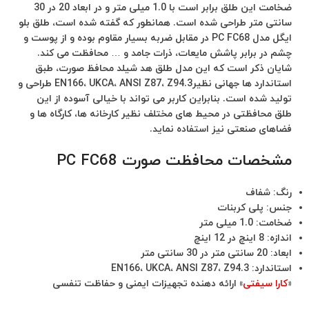
ضخامت این طلق برابر است با 1.0 میلی متر و در ابعاد 20 در 30
سانتی متر طراحی شده است. همانطور که گفته شده است، طلق بلو
ایگل مدل PC FC68 در مقابل ضربه بسیار مقاوم بوده و از پوست و
چشم در برابر پاشش مایعات، ذرات جامد و … محافظت می کند.
شایان ذکر است که این مدل طلق هد شیلد محافظ صورت، طبق
استاندارد ها جهانی نظیرEN166، UKCA، ANSI Z87، Z94.3 طراحی و
تولید شده است. بنابراین کاربر می تواند با خیالی آسوده از این
طلق محافظتی در محیط های مختلف نظیر کارخانه ها، کارگاه ها و
فضاهای صنعتی نیز استفاده نماید.
مشخصات محافظت صورت PC FC68
رنگ: شفاف
جنس: پلی کربنات
ضخامت: 1.0 میلی متر
اندازه: 8 اینچ در 12 اینچ
ابعاد: 20 سانتی متر در 30 سانتی متر
استاندارد: EN166، UKCA، ANSI Z87، Z94.3
«
کارا سیفتی
» ارائه دهنده تجهیزات ایمنی و حفاظت تنفسی