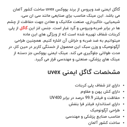
گاگل ایمنی ضد ویروس از برند یووکس uvex ساخت کشور آلمان
می باشد. این عینک مناسب برای صنایعی مانند سی ان سی،
شیمیایی، خاکبرداری، صنعت مکانیک و معادن جهت حفاظت از چشم
ها در برابر ضربه،ویروس و گرد غبار است. جنس لنز این
گاگل
از پلی
کربنات شفاف تهییه شده است که از ویژگی های این ماده
میتوانیم به ضد ضربه و خراش آن اشاره کنیم. همچنین طراحی
آرگونومیک و وزن سبک این محصول از خستگی کاربر در حین کار، در
مدت طولانی جلوگیری می کند. عینک ایمنی یووکس جز دسته از
عینک های پزشکی، صنعتی و مهندسی قرار می گیرد.
مشخصات گاگل ایمنی uvex
دارای لنز شفاف پلی کربنات
دارای کش پهن و مقاوم
حفاظت و فیلتر 99.9 درصد در برابر UV400
دارای استاندارد فیلتر فرا بنفش
طراحی آرگونومیک
مناسب صنایع پزشکی و مهندسی
ساخت کشور آلمان