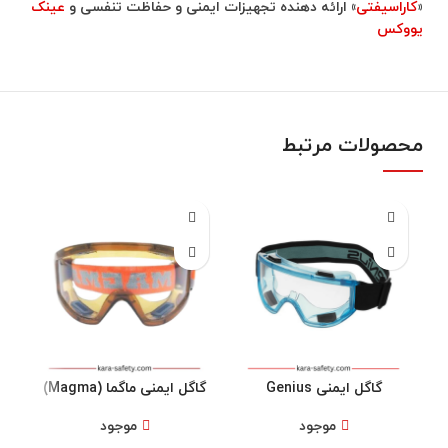
«
کاراسیفتی
» ارائه دهنده تجهیزات ایمنی و حفاظت تنفسی و
عینک
یووکس
محصولات مرتبط
گاگل ایمنی Genius
گاگل ایمنی ماگما (Magma)
موجود
موجود