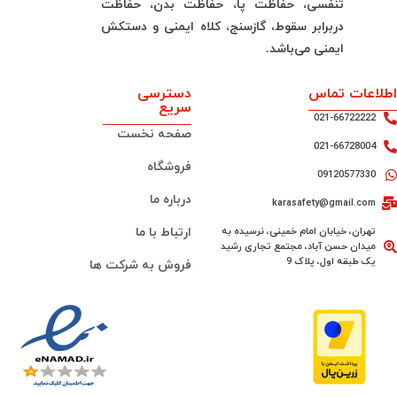
تنفسی، حفاظت پا، حفاظت بدن، حفاظت
دربرابر سقوط، گازسنج، کلاه ایمنی و دستکش
ایمنی می‌باشد.
اطلاعات تماس
دسترسی
سریع
021-66722222
صفحه نخست
021-66728004
فروشگاه
09120577330
درباره ما
karasafety@gmail.com
تهران، خیابان امام خمینی، نرسیده به
ارتباط با ما
میدان حسن آباد، مجتمع تجاری رشید
یک طبقه اول، پلاک 9
فروش به شرکت ها