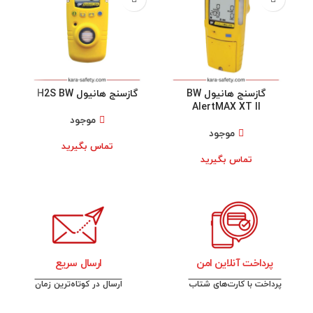
گازسنج هانیول BW
گازسنج هانیول H2S BW
گ
AlertMAX XT II
موجود
موجود
تماس بگیرید
تماس بگیرید
پرداخت آنلاین امن
ارسال سریع
پرداخت با کارت‌های شتاب
ارسال در کوتاه‌ترین زمان