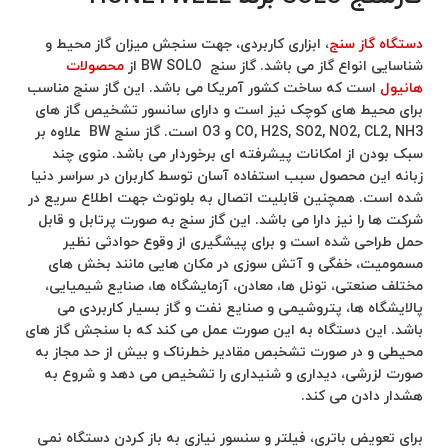
دستگاه گاز سنج
، ابزاری کاربردی، جهت سنجش میزان گاز محیط و
شناسایی انواع گاز می باشد. گاز سنج BW SOLO از
محصولات
هانیول
است که ساخت کشور آمریکا می باشد. این گاز سنج مناسب
برای محیط های کوچک نیز است و دارای سانسور تشخیص گاز های
CO, H2S, SO2, NO2, CL2, NH3 و O3 است. گاز سنج BW علاوه بر
سبک بودن از امکانات پیشرفته ای برخوردار می باشد. منوی چند
زبانه این محصول سبب استفاده آسان توسط کاربران در سراسر دنیا
شده است. همچنین قابلیت اتصال به بلوتوث جهت اطلاع سریع در
شرکت ها را نیز دارا می باشد. این گاز سنج به صورت پرتابل و قابل
حمل طراحی شده است و برای پیشگیری از وقوع حوادثی نظیر
مسمومیت، خفگی و آتش سوزی در مکان هایی مانند بخش های
مختلف صنعتی، تونل ها، معادن، آزمایشگاه ها، صنایع شیمیایی،
پالایشگاه ها، پتروشیمی و صنایع نفت و گاز بسیار کاربردی می
باشد. این دستگاه به این صورت عمل می کند که با سنجش گاز های
محیطی و در صورت تشخبص مقادیر خطرناک و بیش از حد مجاز به
صورت لزرشی، دیداری و شنیداری را تشخیص می دهد و شروع به
هشدار دادن می کند.
برای تعویض باتری، فیلتر و سنسور نیازی به باز کردن دستگاه نمی