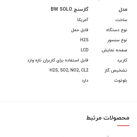
مدل
گازسنج BW SOLO
مدل
گازسنج BW SOLO
ساخت
آمریکا
نوع دستگاه
قابل حمل
نوع سنسور
H2S
صفحه نمایش
LCD
کاربرد
قابل استفاده برای کاربران تازه وارد
تشخیص گاز
H2S, SO2, NO2, CL2
بلوتوث
دارد
محصولات مرتبط