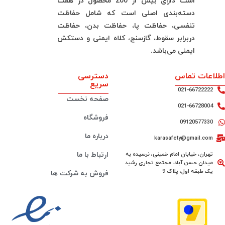
است دارای بیش از 200 محصول در هفت
دسته‌بندی اصلی است که شامل حفاظت
تنفسی، حفاظت پا، حفاظت بدن، حفاظت
دربرابر سقوط، گازسنج، کلاه ایمنی و دستکش
ایمنی می‌باشد.
اطلاعات تماس
دسترسی
سریع
021-66722222
صفحه نخست
021-66728004
فروشگاه
09120577330
درباره ما
karasafety@gmail.com
تهران، خیابان امام خمینی، نرسیده به
ارتباط با ما
میدان حسن آباد، مجتمع تجاری رشید
یک طبقه اول، پلاک 9
فروش به شرکت ها