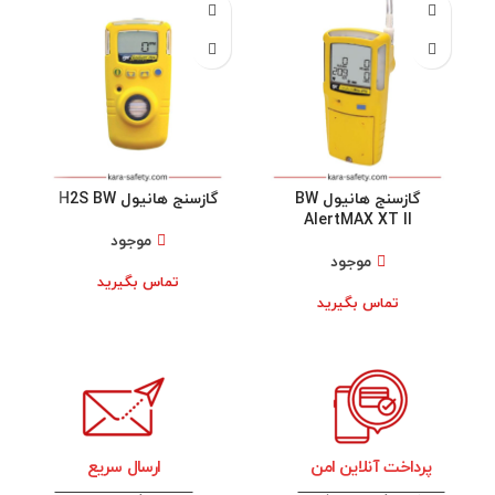
گازسنج هانیول BW
گازسنج هانیول H2S BW
AlertMAX XT II
موجود
موجود
تماس بگیرید
تماس بگیرید
پرداخت آنلاین امن
ارسال سریع