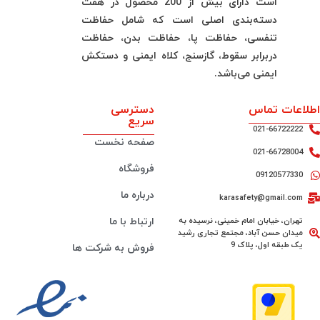
است دارای بیش از 200 محصول در هفت
دسته‌بندی اصلی است که شامل حفاظت
تنفسی، حفاظت پا، حفاظت بدن، حفاظت
دربرابر سقوط، گازسنج، کلاه ایمنی و دستکش
ایمنی می‌باشد.
اطلاعات تماس
دسترسی
سریع
021-66722222
صفحه نخست
021-66728004
فروشگاه
09120577330
درباره ما
karasafety@gmail.com
تهران، خیابان امام خمینی، نرسیده به
ارتباط با ما
میدان حسن آباد، مجتمع تجاری رشید
یک طبقه اول، پلاک 9
فروش به شرکت ها