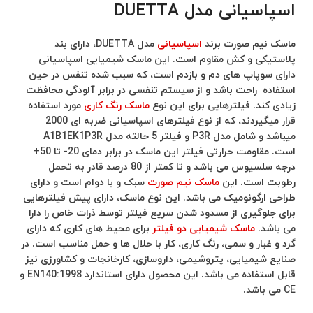
اسپاسیانی مدل DUETTA
ماسک نیم صورت برند
اسپاسیانی
مدل DUETTA، دارای بند
پلاستیکی و کش مقاوم است. این ماسک شیمیایی اسپاسیانی
دارای سوپاپ های دم و بازدم است، که سبب شده تنفس در حین
استفاده راحت باشد و از سیستم تنفسی در برابر آلودگی محافظت
زیادی کند. فیلترهایی برای این نوع
ماسک رنگ کاری
مورد استفاده
قرار میگیردند، که از نوع فیلترهای اسپاسیانی ضربه ای 2000
میباشد و شامل مدل P3R و فیلتر 5 حالته مدل A1B1EK1P3R
است. مقاومت حرارتی فیلتر این ماسک در برابر دمای 20- تا 50+
درجه سلسیوس می باشد و تا کمتر از 80 درصد قادر به تحمل
رطوبت است. این
ماسک نیم صورت
سبک و با دوام است و دارای
طراحی ارگونومیک می باشد. این نوع ماسک، دارای پیش فیلترهایی
برای جلوگیری از مسدود شدن سریع فیلتر توسط ذرات خاص را دارا
می باشد.
ماسک شیمیایی دو فیلتر
برای محیط های کاری که دارای
گرد و غبار و سمی، رنگ کاری، کار با حلال ها و حمل مناسب است. در
صنایع شیمیایی، پتروشیمی، داروسازی، کارخانجات و کشاورزی نیز
قابل استفاده می باشد. این محصول دارای استاندارد EN140:1998 و
CE می باشد.