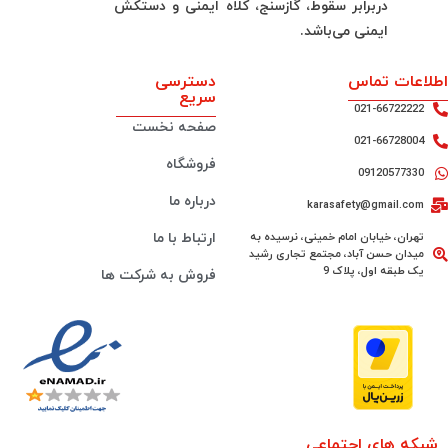
دربرابر سقوط، گازسنج، کلاه ایمنی و دستکش
ایمنی می‌باشد.
اطلاعات تماس
دسترسی
سریع
021-66722222
صفحه نخست
021-66728004
فروشگاه
09120577330
درباره ما
karasafety@gmail.com
تهران، خیابان امام خمینی، نرسیده به
ارتباط با ما
میدان حسن آباد، مجتمع تجاری رشید
یک طبقه اول، پلاک 9
فروش به شرکت ها
شبکه های اجتماعی