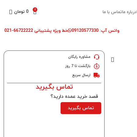
0
0
تومان
درباره ما
تماس با ما
واتس آپ: 09120577330
خط ویژه پشتیبانی 66722222-021
مشاوره رایگان
بازگشت تا 7 روز
ارسال سریع
تماس بگیرید
قصد خرید عمده دارید؟
تماس بگیرید