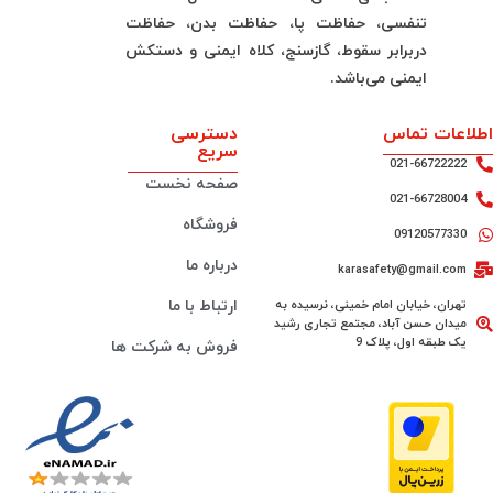
تنفسی، حفاظت پا، حفاظت بدن، حفاظت
دربرابر سقوط، گازسنج، کلاه ایمنی و دستکش
ایمنی می‌باشد.
اطلاعات تماس
دسترسی
سریع
021-66722222
صفحه نخست
021-66728004
فروشگاه
09120577330
درباره ما
karasafety@gmail.com
تهران، خیابان امام خمینی، نرسیده به
ارتباط با ما
میدان حسن آباد، مجتمع تجاری رشید
یک طبقه اول، پلاک 9
فروش به شرکت ها