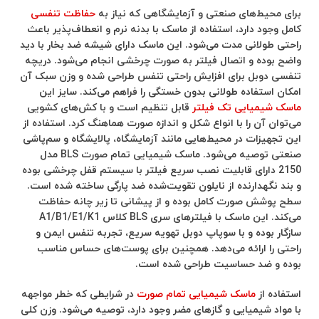
برای محیط‌های صنعتی و آزمایشگاهی که نیاز به
حفاظت تنفسی
کامل وجود دارد، استفاده از ماسک با بدنه نرم و انعطاف‌پذیر باعث
راحتی طولانی مدت می‌شود. این ماسک دارای شیشه ضد بخار با دید
واضح بوده و اتصال فیلتر به صورت چرخشی انجام می‌شود. دریچه
تنفسی دوبل برای افزایش راحتی تنفس طراحی شده و وزن سبک آن
امکان استفاده طولانی بدون خستگی را فراهم می‌کند. سایز این
ماسک شیمیایی تک فیلتر
قابل تنظیم است و با کش‌های کشویی
می‌توان آن را با انواع شکل و اندازه صورت هماهنگ کرد. استفاده از
این تجهیزات در محیط‌هایی مانند آزمایشگاه، پالایشگاه و سم‌پاشی
صنعتی توصیه می‌شود. ماسک شیمیایی تمام صورت BLS مدل
2150 دارای قابلیت نصب سریع فیلتر با سیستم قفل چرخشی بوده
و بند نگهدارنده از نایلون تقویت‌شده ضد پارگی ساخته شده است.
سطح پوشش صورت کامل بوده و از پیشانی تا زیر چانه حفاظت
می‌کند. این ماسک با فیلترهای سری BLS کلاس A1/B1/E1/K1
سازگار بوده و با سوپاپ دوبل تهویه سریع، تجربه تنفس ایمن و
راحتی را ارائه می‌دهد. همچنین برای پوست‌های حساس مناسب
بوده و ضد حساسیت طراحی شده است.
استفاده از
ماسک شیمیایی تمام صورت
در شرایطی که خطر مواجهه
با مواد شیمیایی و گازهای مضر وجود دارد، توصیه می‌شود. وزن کلی