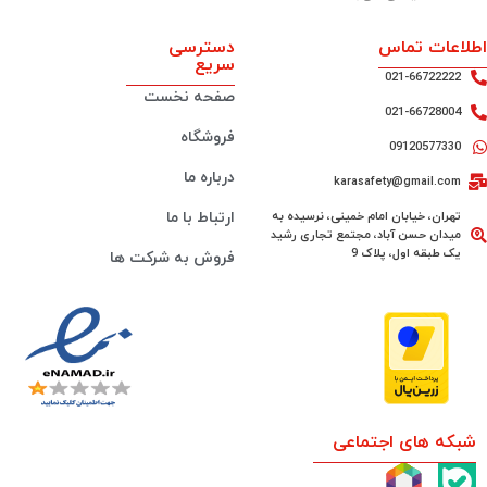
اطلاعات تماس
دسترسی
سریع
021-66722222
صفحه نخست
021-66728004
فروشگاه
09120577330
درباره ما
karasafety@gmail.com
تهران، خیابان امام خمینی، نرسیده به
ارتباط با ما
میدان حسن آباد، مجتمع تجاری رشید
یک طبقه اول، پلاک 9
فروش به شرکت ها
شبکه های اجتماعی