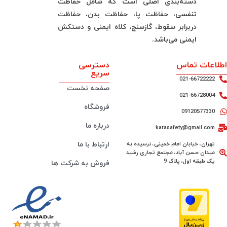
دسته‌بندی اصلی است که شامل حفاظت
تنفسی، حفاظت پا، حفاظت بدن، حفاظت
دربرابر سقوط، گازسنج، کلاه ایمنی و دستکش
ایمنی می‌باشد.
اطلاعات تماس
دسترسی
سریع
021-66722222
صفحه نخست
021-66728004
فروشگاه
09120577330
درباره ما
karasafety@gmail.com
تهران، خیابان امام خمینی، نرسیده به
ارتباط با ما
میدان حسن آباد، مجتمع تجاری رشید
یک طبقه اول، پلاک 9
فروش به شرکت ها