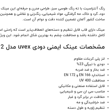
ساخت کشور آلمان تضمین‌ کننده دقت و دوام آن است.
عینک دارای قاب قابل تنظیم و دسته‌های انعطاف‌پذیر است که راحتی است
کامل داشته باشد و محافظت چشم به بهترین شکل انجام شود. این ویژگ
مشخصات عینک ایمنی دودی uvex مدل i-guard 9143282
لنز پلی کربنات مقاوم
دودی با تیرگی 23%
ضد بخار و ضد ضربه
استاندارد EN 166 و EN 172
محافظت UV 400
قابل استفاده صنعتی و مکانیکی
مناسب سی ان سی و شیمیایی
حفاظت در برابر گرد و غبار
ضد خراشیدگی و مه
تنظیم زاویه و طول دسته