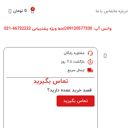
0
0
تومان
درباره ما
تماس با ما
واتس آپ: 09120577330
خط ویژه پشتیبانی 66722222-021
مشاوره رایگان
بازگشت تا 7 روز
ارسال سریع
تماس بگیرید
قصد خرید عمده دارید؟
تماس بگیرید