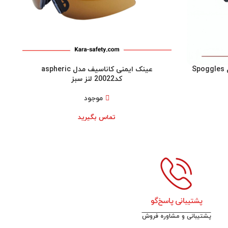
عینک ایمنی دودی Canasafe مدل Spoggles
عینک ایمنی کاناسیف مدل aspheric
کد20022 لنز سبز
موجود
تماس بگیرید
پشتیبانی پاسخ‌گو
پشتیبانی و مشاوره فروش