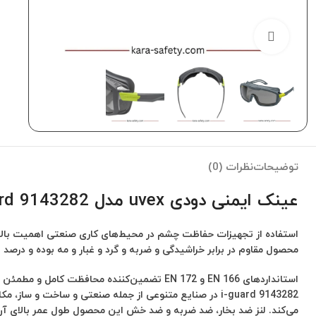
برای بزرگنمایی کلیک کنید
توضیحات
نظرات (0)
عینک ایمنی دودی uvex مدل i-guard 9143282
استفاده از تجهیزات حفاظت چشم در محیط‌های کاری صنعتی اهمیت بالا
محصول مقاوم در برابر خراشیدگی و ضربه و گرد و غبار و مه بوده و در
i-guard 9143282 در صنایع متنوعی از جمله صنعتی و ساخت و ساز، مکانیک، سی ان سی، شیمیایی، خاکبرداری و معادن و مصارف پزشکی و آزمایشگاهی کاربرد دارد و
می‌کند. لنز ضد بخار، ضد ضربه و ضد خش این محصول طول عمر بالای آن 