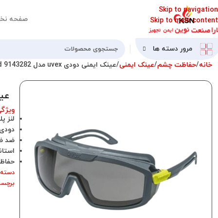
Skip to navigation
صفحه نخ
Skip to main content
مرور دسته ها
خانه
حفاظت چشم
عینک ایمنی
عینک ایمنی دودی uvex مدل i-guard 9143282
عینک ا
ویژگ
لنز پ
دودی 23% تیر
ضد ضر
استاندارد 2
حفاظ
دسته:
برچس