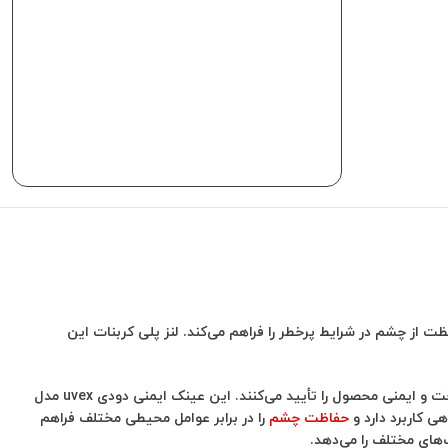
 از چشم در شرایط پرخطر را فراهم می‌کند. لنز پلی کربنات این
استانداردهای EN 166 و EN 172 تضمین‌کننده محافظت کامل و مطمئن هستند و نشان تخصصی W 166 34 F CE – 2C-1,2 W1 FKN CE کیفیت ساخت و ایمنی محصول را تأیید می‌کنند. این عینک ایمنی دودی uvex مدل
حفاظت چشم
را در برابر عوامل محیطی مختلف فراهم
های مختلف را می‌دهد.