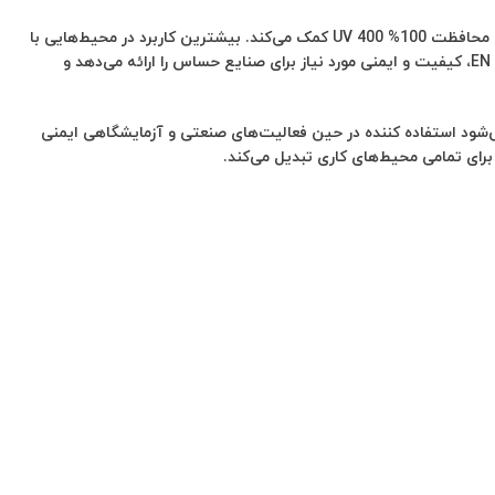
رنگ آنتراسیت با ته‌ رنگ طوسی سبز، طراحی مدرن و حرفه‌ای این عینک را تکمیل می‌کند. لنز دودی با درجه تیرگی 23% به کاهش تابش نور خورشید و محافظت 100% UV 400 کمک می‌کند. بیشترین کاربرد در محیط‌هایی با
دود، گرد و خاک، مه گرفتگی، مواد شیمیایی، رنگ‌زنی و نقاشی و همچنین محافظت در برابر ویروس است. این محصول با استانداردهای EN 166 و EN 172، کیفیت و ایمنی مورد نیاز برای صنایع حساس را ارائه می‌دهد و
‌شود استفاده‌ کننده در حین فعالیت‌های صنعتی و آزمایشگاهی ایمنی