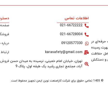
اطلاعات تماس
دسترس
021-66722222
صفحه 
021-66728004
فروشگا
لیت خود را در سال 1388 به صورت حرفه‌ای در
09120577330
درباره م
شهرت رسیده
karasafety@gmail.com
ارتباط ب
ه شامل حفاظت
نی و دستکش
تهران، خیابان امام خمینی، نرسیده به میدان حسن
فروش 
آباد، مجتمع تجاری رشید یک طبقه اول، پلاک 9
© 1405 تمامی حقوق برای شرکت کاراصنعت نوین ایمن تجهیز محفوظ است.