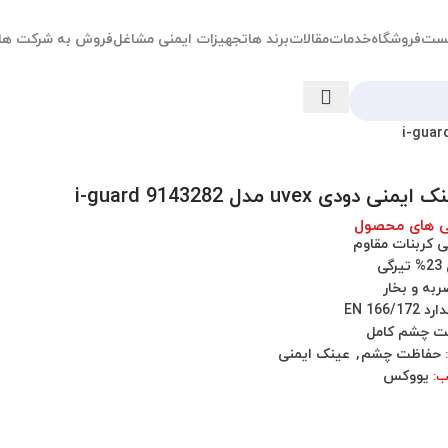
ست
فروشگاه
خدمات
مقالات
برند ها
تجهیزات ایمنی مشاغل
فروش به شرکت ها
یمنی دودی uvex مدل i-guard 9143282
ی های محصول
لی کربنات مقاوم
گی
به و بخار
EN 166/17
ت چشم کامل
حفاظت چشم
,
عینک ایمنی
یووکس
ب: