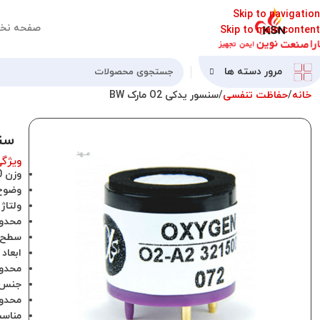
Skip to navigation
صفحه نخ
Skip to main content
مرور دسته ها
خانه
حفاظت تنفسی
سنسور یدکی O2 مارک BW
سنسو
ویژگ
وزن 100 گرم
وضوح 1.1 د
ولتاژ 9 میلی ول
محدوده 99
سطح ص
ابعاد 1.2*1.1*1.1 اینچ
محدوده س
جنس ا
محدوده منا
مناسب