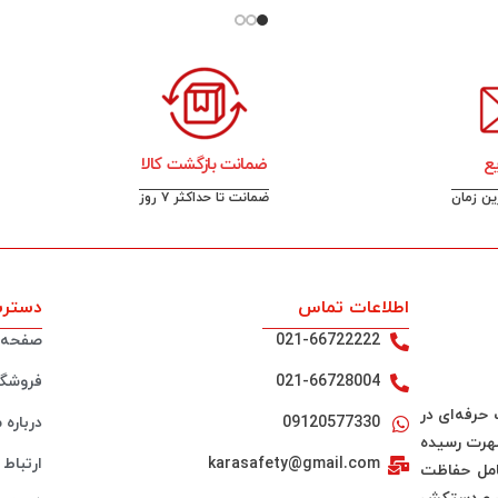
ع
ضمانت بازگشت کالا
رین زمان
ضمانت تا حداکثر ۷ روز
اطلاعات تماس
دسترس
021-66722222
صفحه 
021-66728004
فروشگا
لیت خود را در سال 1388 به صورت حرفه‌ای در
09120577330
درباره م
شهرت رسیده
karasafety@gmail.com
ارتباط ب
ه شامل حفاظت