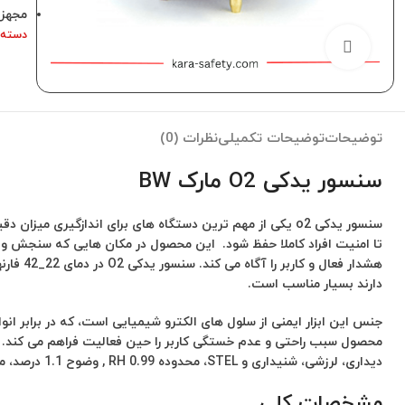
مجهز 
دسته:
برای بزرگنمایی کلیک کنید
توضیحات
توضیحات تکمیلی
نظرات (0)
سنسور یدکی O2 مارک BW
سنسور یدکی o2 یکی از مهم ترین دستگاه های برای اندازگیری میزان دقیق اکسیژن و
دارند بسیار مناسب است.
دیداری، لرزشی، شنیداری و STEL، محدوده RH 0.99 , وضوح 1.1 درصد، محدوده سنسور 0_20 درصد اشاره کرد.
مشخصات کلی