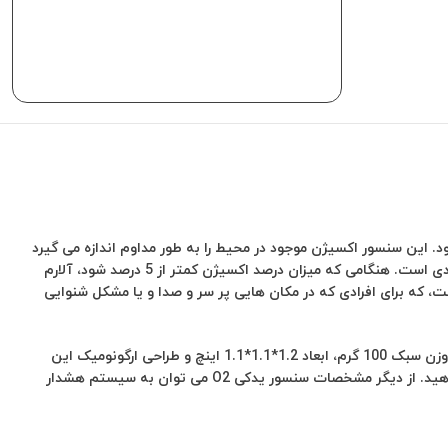
برند معتبر bw تولید می شود. این سنسور اکسیژن موجود در محیط را به طور مداوم اندازه می گیرد
تا امنیت افراد کاملا حفظ شود. این محصول در مکان هایی که سنجش و اندازگیری فشار اکسیژن بسیار مهم است، مانند معادن و تونل ها بسیار کاربردی است. هنگامی که میزان درصد اکسیژن کمتر از 5 درصد شود، آلارم
و کاربر را آگاه می کند. سنسور یدکی O2 در دمای 22_42 فارنهایت بهترین کارایی و عملکرد را دارد. سطح صوت این سنسور یدکی 90db است، که برای افرادی که در مکان هایی پر سر و صدا و یا مشکل شنوایی
جنس این ابزار ایمنی از سلول های الکترو شیمیایی است، که در برابر انواع شرایط شغلی و محیطی بسیار دشوار مقاومت و کارایی خود را حفظ می کند. وزن سبک 100 گرم، ابعاد 1.2*1.1*1.1 اینچ و طراحی ارگونومیک این
محصول سبب راحتی و عدم خستگی کاربر را حین فعالیت فراهم می کند. توجه داشته باشید که هنگام تعویض، PCB را بر روی یک سطح نارسانا قرار دهید. از دیگر مشخصات سنسور یدکی O2 می توان به سیستم هشدار