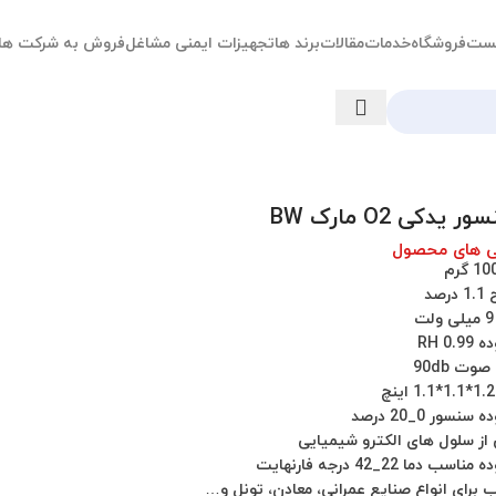
ست
فروشگاه
خدمات
مقالات
برند ها
تجهیزات ایمنی مشاغل
فروش به شرکت ها
ر یدکی O2 مارک BW
ی های محصول
رصد
ت
RH 0.
وت 90db
نسور 0_20 درصد
ز سلول های الکترو شیمیایی
سب دما 22_42 درجه فارنهایت
 برای انواع صنایع عمرانی، معادن، تونل و…