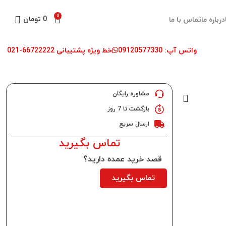
0
0
تومان
درباره ما
تماس با ما
واتس آپ: 09120577330
خط ویژه پشتیبانی 66722222-021
مشاوره رایگان
بازگشت تا 7 روز
ارسال سریع
تماس بگیرید
قصد خرید عمده دارید؟
تماس بگیرید