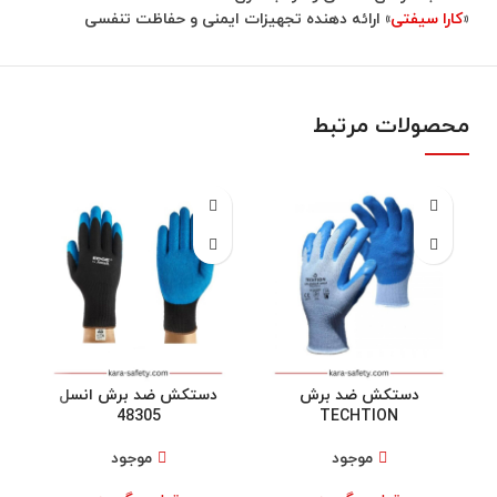
«
کارا سیفتی
» ارائه دهنده تجهیزات ایمنی و حفاظت تنفسی
محصولات مرتبط
دستکش ضد برش
دستکش ضد برش انسل
48305
TECHTION
موجود
موجود