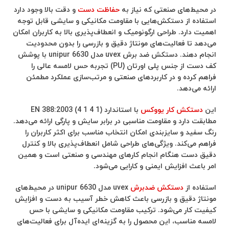
در محیط‌های صنعتی که نیاز به
حفاظت دست
و دقت بالا وجود دارد
استفاده از دستکش‌هایی با مقاومت مکانیکی و سایشی قابل توجه
اهمیت دارد. طراحی ارگونومیک و انعطاف‌پذیری بالا به کاربران امکان
می‌دهد تا فعالیت‌های مونتاژ دقیق و بازرسی را بدون محدودیت
انجام دهند. دستکش ضد برش uvex مدل unipur 6630 با پوشش
کف دست از جنس پلی اورتان (PU) تجربه حس لامسه عالی را
فراهم کرده و در کاربردهای صنعتی و مرتب‌سازی عملکرد مطمئن
ارائه می‌دهد.
این
دستکش کار یووکس
با استاندارد (EN 388:2003 (4 1 4 1
مطابقت دارد و مقاومت مناسبی در برابر سایش و پارگی ارائه می‌دهد.
رنگ سفید و سایزبندی امکان انتخاب مناسب برای اکثر کاربران را
فراهم می‌کند. ویژگی‌های طراحی شامل انعطاف‌پذیری بالا و کنترل
دقیق دست هنگام انجام کارهای مهندسی و صنعتی است و همین
امر باعث افزایش ایمنی و کارایی می‌شود.
استفاده از
دستکش ضدبرش
uvex مدل unipur 6630 در محیط‌های
مونتاژ دقیق و بازرسی باعث کاهش خطر آسیب به دست و افزایش
کیفیت کار می‌شود. ترکیب مقاومت مکانیکی و سایشی با حس
لامسه مناسب، این محصول را به گزینه‌ای ایده‌آل برای فعالیت‌های