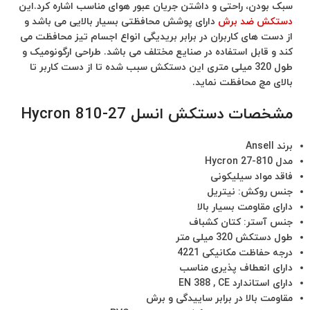
سبک بودن، راحتی و داشتن جریان عبور هوای مناسب اشاره کرد.این
دستکش ضد برش
دارای پوشش محافظتی بسیار بالایی می باشد و
از دست های کاربران در برابر بریدیگی انواع اجسام تیز محافظت می
کند و قابل استفاده در صنایع مختلف می باشد. طراحی ارگونومیک و
طول 320 میلی متری این دستکش سبب شده تا از دست کاربر تا
بالای مچ محافظت نماید.
مشخصات دستکش انسل 27-810 Hycron
برند Ansell
مدل 810-27 Hycron
فاقد مواد سیلیکونی
جنس روکش: نیتریل
دارای مقاومت بسیار بالا
جنس آستر: کتان کشباف
طول دستکش 320 میلی متر
درجه حفاظت مکانیکی 4221
دارای انعطاف پذیری مناسب
دارای استاندارد EN 388 , CE
مقاومت بالا در برابر ساییدگی و برش