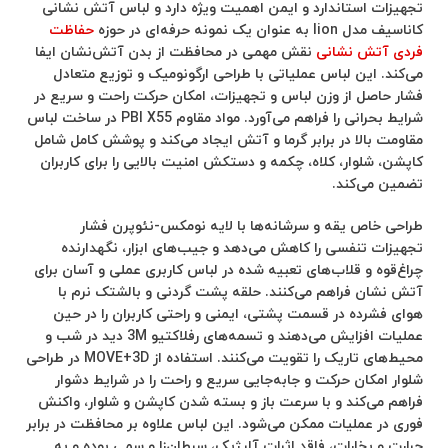
تجهیزات استاندارد و ایمن اهمیت ویژه دارد و لباس آتش نشانی
کاناسیف مدل lion به عنوان یک نمونه حرفه‌ای در حوزه
حفاظت
فردی آتش نشانی
نقش مهمی در محافظت از بدن آتش‌نشان ایفا
می‌کند. این لباس عملیاتی با طراحی ارگونومیک و توزیع متعادل
فشار حاصل از وزن لباس و تجهیزات، امکان حرکت راحت و سریع در
شرایط بحرانی را فراهم می‌آورد. مواد مقاوم PBI X55 در ساخت لباس
مقاومت بالا در برابر گرما و آتش ایجاد می‌کند و پوشش کامل شامل
کاپشن، شلوار، کلاه، چکمه و دستکش امنیت بالایی را برای کاربران
تضمین می‌کند.
طراحی خاص یقه و سرشانه‌ها با لایه نومکس-نئوپرن فشار
تجهیزات تنفسی را کاهش می‌دهد و جیب‌های ابزار، نگهدارنده
چراغ‌قوه و قلاب‌های تعبیه شده در لباس کاربری عملی و آسان برای
آتش‌ نشان فراهم می‌کنند. حلقه پشت گردنی و بالشتک نرم با
هوای فشرده در قسمت پشتی، ایمنی و راحتی کاربران را در حین
عملیات افزایش می‌دهند و تسمه‌های رفلاکتیو 3M دید در شب و
محیط‌های تاریک را تقویت می‌کنند. استفاده از MOVE+3D در طراحی
شلوار امکان حرکت و جابه‌جایی سریع و راحت را در شرایط دشوار
فراهم می‌کند و با سرعت باز و بسته شدن کاپشن و شلوار، واکنش
فوری در عملیات ممکن می‌شود. این لباس علاوه بر محافظت در برابر
حرارت و بخارات، فاقد اثرات آلرژیک، سرطان‌زا و سمی بوده و به