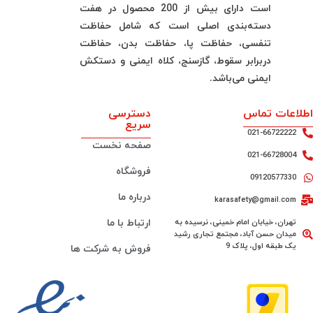
است دارای بیش از 200 محصول در هفت
دسته‌بندی اصلی است که شامل حفاظت
تنفسی، حفاظت پا، حفاظت بدن، حفاظت
دربرابر سقوط، گازسنج، کلاه ایمنی و دستکش
ایمنی می‌باشد.
اطلاعات تماس
دسترسی
سریع
021-66722222
صفحه نخست
021-66728004
فروشگاه
09120577330
درباره ما
karasafety@gmail.com
تهران، خیابان امام خمینی، نرسیده به
ارتباط با ما
میدان حسن آباد، مجتمع تجاری رشید
یک طبقه اول، پلاک 9
فروش به شرکت ها