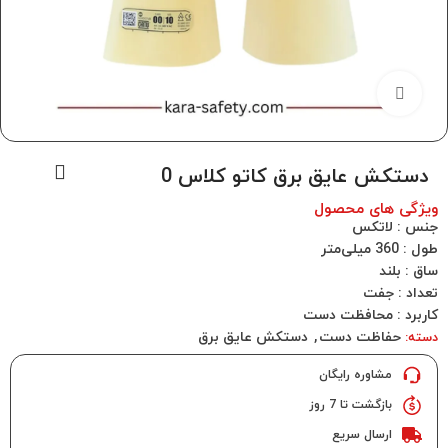
برای بزرگنمایی کلیک کنید
دستکش عایق برق کاتو کلاس 0
ویژگی های محصول
جنس : لاتکس
طول : 360 میلی‌متر
ساق : بلند
تعداد : جفت
کاربرد : محافظت دست
حفاظت دست
,
دستکش عایق برق
دسته:
مشاوره رایگان
بازگشت تا 7 روز
ارسال سریع